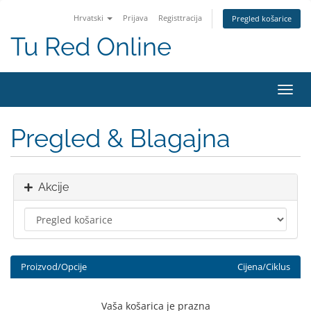
Hrvatski
Prijava
Registtracija
Pregled košarice
Tu Red Online
Preba
navig
Pregled & Blagajna
Akcije
Proizvod/Opcije
Cijena/Ciklus
Vaša košarica je prazna