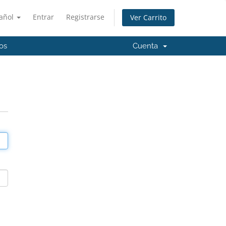
añol
Entrar
Registrarse
Ver Carrito
os
Cuenta