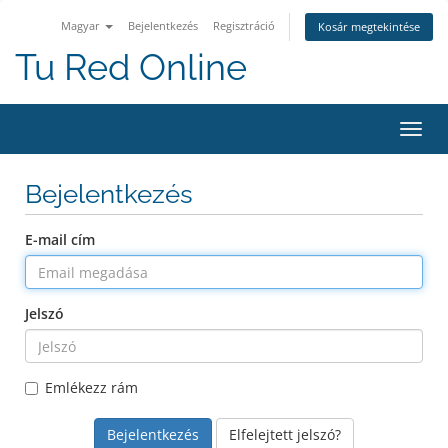
Magyar
Bejelentkezés
Regisztráció
Kosár megtekintése
Tu Red Online
Váltá
a
navig
Bejelentkezés
E-mail cím
Jelszó
Emlékezz rám
Elfelejtett jelszó?