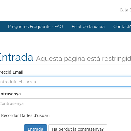
Catal
Preguntes Freqüents - FAQ
Estat de la xarxa
Contacti
Entrada
Aquesta pàgina està restringi
recció Email
ntrasenya
Recordar Dades d'usuari
Ha perdut la contrasenya?