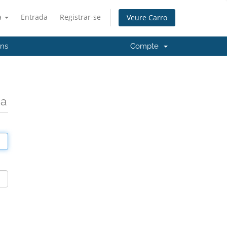
à
Entrada
Registrar-se
Veure Carro
'ns
Compte
da