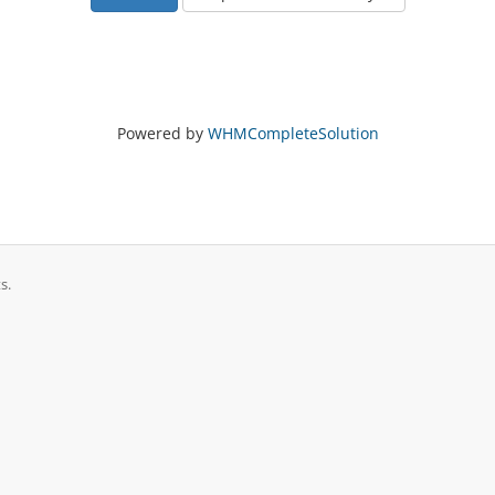
Powered by
WHMCompleteSolution
s.