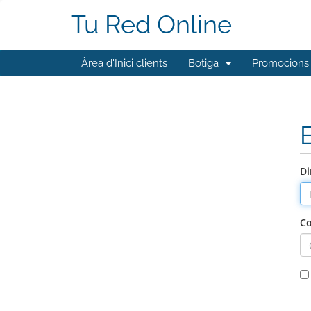
Tu Red Online
Àrea d'Inici clients
Botiga
Promocions
Di
Co