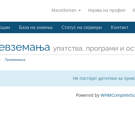
Macedonian
Најава на профил
оции
База на знаења
Статус на сервери
Контакт
евземања
упатства, програми и ос
Превземања
Не постојат датотеки за пре
Powered by
WHMCompleteSol