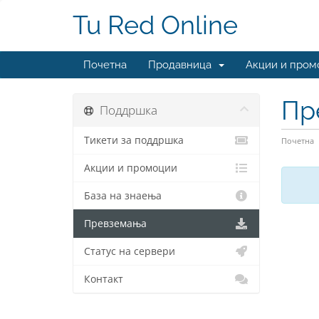
Tu Red Online
Почетна
Продавница
Акции и пром
Пр
Поддршка
Тикети за поддршка
Почетна
Акции и промоции
База на знаења
Превземања
Статус на сервери
Контакт