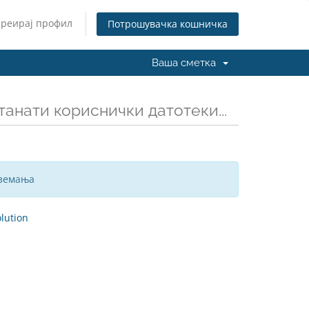
Креирај профил
Потрошувачка кошничка
Ваша сметка
танати кориснички датотеки...
вземања
ution